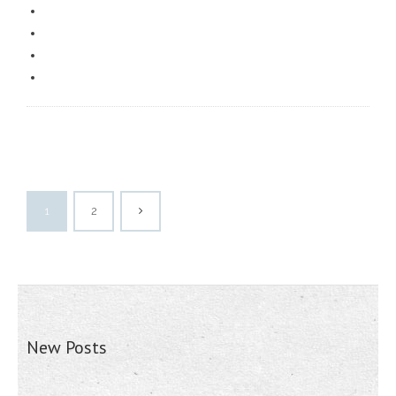
1
2
New Posts