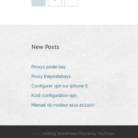
New Posts
Proxys pirate bay
Proxy thepiratebays
Configurer vpn sur iphone 6
Kodi configuration vpn
Manuel du routeur asus ac2400
Using
exBlog WordPress Theme by YayPress