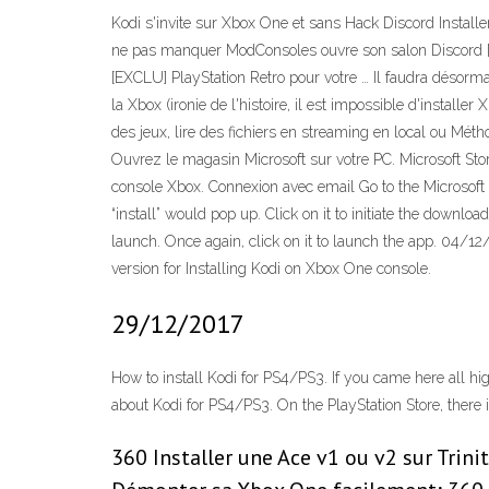
Kodi s'invite sur Xbox One et sans Hack Discord Insta
ne pas manquer ModConsoles ouvre son salon Discord [E
[EXCLU] PlayStation Retro pour votre … Il faudra désorma
la Xbox (ironie de l'histoire, il est impossible d'instal
des jeux, lire des fichiers en streaming en local ou Métho
Ouvrez le magasin Microsoft sur votre PC. Microsoft St
console Xbox. Connexion avec email Go to the Microsoft ap
“install” would pop up. Click on it to initiate the downlo
launch. Once again, click on it to launch the app. 04/12/2
version for Installing Kodi on Xbox One console.
29/12/2017
How to install Kodi for PS4/PS3. If you came here all hi
about Kodi for PS4/PS3. On the PlayStation Store, there is
360 Installer une Ace v1 ou v2 sur Trin