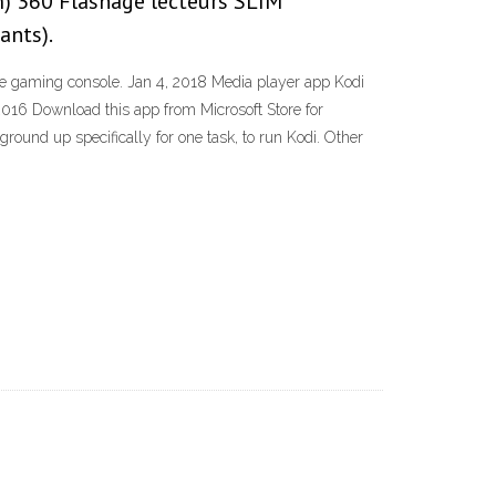
) 360 Flashage lecteurs SLIM
ants).
ite gaming console. Jan 4, 2018 Media player app Kodi
 2016 Download this app from Microsoft Store for
ound up specifically for one task, to run Kodi. Other