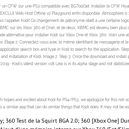
ller un CFW sur une PS3 compatible avec BGToolSet. Installer le CFW H
XCLU] Web Host Offline v2 Playgound enfin disponible. Atmosphère 0.1
is l'appeler Kodi! Ce changement de patronyme obéit à une certaine logiq
ler XBMC sur les Xbox 360 et One); et de deux, XBMC est devenu bien plus q
de alternative pour installer Kodi sur Xbox One et Xbox 360. Voici une alte
ore. Étape 2: Connectez-vous avec le même identifiant de messagerie et 
plication search box and type in Kodi to search for the application. Step 
ad and installation of Kodi. Image 2. Step 3. Once the download and install
019 · Kodi’s latest version v18 Leia is in its alpha stage and not stabiliz
gh hopes and excited about Kodi for PS4/PS3, we apologize for this not-s
 a similar app that can do similar things that Kodi does. It may not be as 
ity; 360 Test de la Squirt BGA 2.0; 360 [Xbox One] 