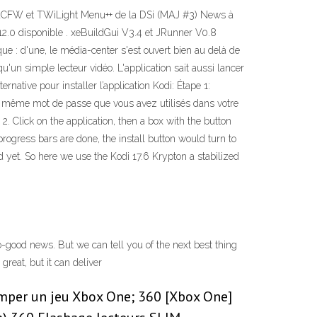
iyaCFW et TWiLight Menu++ de la DSi (MAJ #3) News à
2.0 disponible . xeBuildGui V3.4 et JRunner V0.8
ue : d'une, le média-center s'est ouvert bien au delà de
u'un simple lecteur vidéo. L'application sait aussi lancer
rnative pour installer l’application Kodi: Étape 1:
le même mot de passe que vous avez utilisés dans votre
2. Click on the application, then a box with the button
 progress bars are done, the install button would turn to
ed yet. So here we use the Kodi 17.6 Krypton a stabilized
o-good news. But we can tell you of the next best thing
great, but it can deliver
Dumper un jeu Xbox One; 360 [Xbox One]