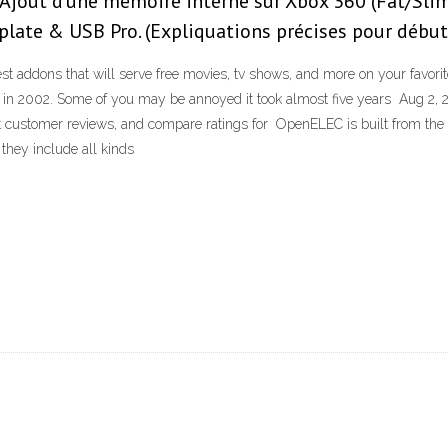
Ajout d'une mémoire interne sur Xbox 360 (Fat/Slim
te & USB Pro. (Expliquations précises pour début
st addons that will serve free movies, tv shows, and more on your favor
 Xbox in 2002. Some of you may be annoyed it took almost five years Aug 2,
customer reviews, and compare ratings for OpenELEC is built from the gr
they include all kinds