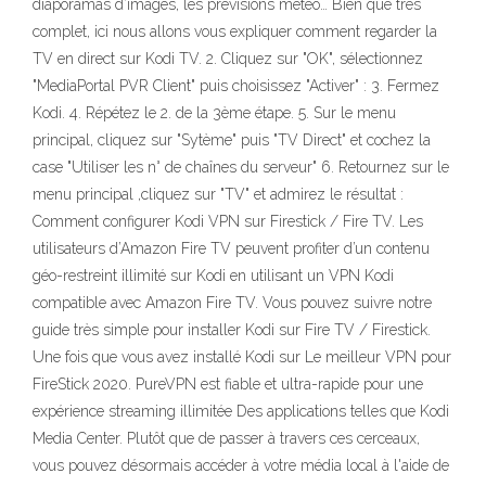
diaporamas d’images, les prévisions météo… Bien que très
complet, ici nous allons vous expliquer comment regarder la
TV en direct sur Kodi TV. 2. Cliquez sur "OK", sélectionnez
"MediaPortal PVR Client" puis choisissez "Activer" : 3. Fermez
Kodi. 4. Répétez le 2. de la 3ème étape. 5. Sur le menu
principal, cliquez sur "Sytème" puis "TV Direct" et cochez la
case "Utiliser les n° de chaînes du serveur" 6. Retournez sur le
menu principal ,cliquez sur "TV" et admirez le résultat :
Comment configurer Kodi VPN sur Firestick / Fire TV. Les
utilisateurs d’Amazon Fire TV peuvent profiter d’un contenu
géo-restreint illimité sur Kodi en utilisant un VPN Kodi
compatible avec Amazon Fire TV. Vous pouvez suivre notre
guide très simple pour installer Kodi sur Fire TV / Firestick.
Une fois que vous avez installé Kodi sur Le meilleur VPN pour
FireStick 2020. PureVPN est fiable et ultra-rapide pour une
expérience streaming illimitée Des applications telles que Kodi
Media Center. Plutôt que de passer à travers ces cerceaux,
vous pouvez désormais accéder à votre média local à l'aide de