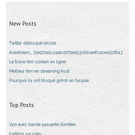
New Posts
Twitter débloqué lécole
Acestream_ 71e570a5c14abcbf7ee5130bb4effc40e25cf843
Le trône film coréen en ligne
Meilleur film en streaming kodi
Pourquoi ils ont bloqué grindr en turquie
Top Posts
Vpn avec bande passante illimitée
Icefilms sur roku