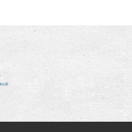
s
kodi