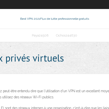
Best VPN 2021
Flux de lutte professionnelle gratuits
Paya24508
Cichosz44630
 privés virtuels
z peut-être entendu dire que l'utilisation d'un VPN est un excellent mo
 utilisez des réseaux Wi-Fi publics.
) sont des réseaux internes à une organisation, c'est-à-dire que les lia