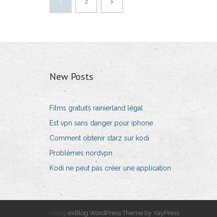
1
2
New Posts
Films gratuits rainierland légal
Est vpn sans danger pour iphone
Comment obtenir starz sur kodi
Problèmes nordvpn
Kodi ne peut pas créer une application
Using
exBlog WordPress Theme by YayPress