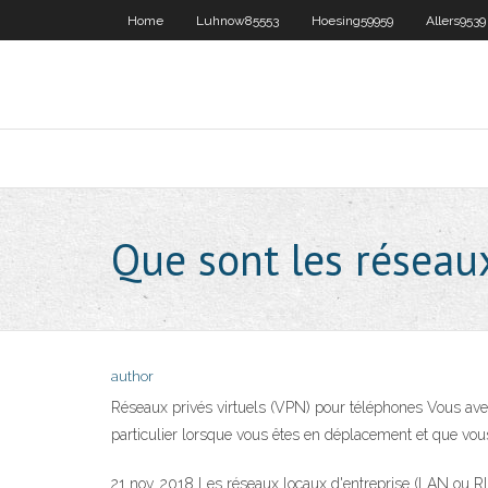
Home
Luhnow85553
Hoesing59959
Allers9539
Que sont les réseaux
author
Réseaux privés virtuels (VPN) pour téléphones Vous ave
particulier lorsque vous êtes en déplacement et que vous
21 nov. 2018 Les réseaux locaux d'entreprise (LAN ou RLE