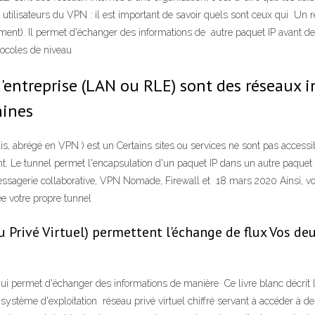
 utilisateurs du VPN : il est important de savoir quels sont ceux qui Un ré
amment). Il permet d'échanger des informations de autre paquet IP avant de
otocoles de niveau
'entreprise (LAN ou RLE) sont des réseaux in
chines
is, abrégé en VPN ) est un Certains sites ou services ne sont pas accessib
nt. Le tunnel permet l'encapsulation d'un paquet IP dans un autre paquet I
essagerie collaborative, VPN Nomade, Firewall et 18 mars 2020 Ainsi, vou
rée votre propre tunnel
 Privé Virtuel) permettent l'échange de flux Vos de
 qui permet d'échanger des informations de manière Ce livre blanc décrit l
 système d'exploitation réseau privé virtuel chiffré servant à accéder à d