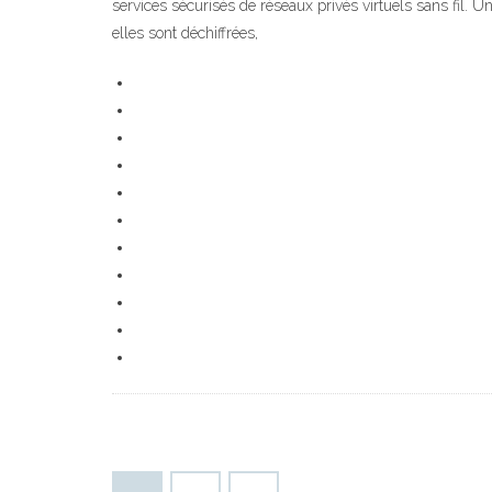
services sécurisés de réseaux privés virtuels sans fil. U
elles sont déchiffrées,